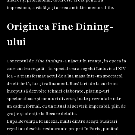
discret și profesional, totul este creat pentru a
impresiona, a răsfăța și a crea amintiri memorabile.
Originea Fine Dining-
ului
Conceptul de
Fine Dining
s-a născut în Franța, în epoca în
care curtea regală – în special cea a regelui Ludovic al XIV-
lea – a transformat actul de a lua masa într-un spectacol
de etichetă, lux și rafinament. Bucătarii de la curte au
început să dezvolte tehnici elaborate, plating-uri
spectaculoase și meniuri diverse, toate prezentate într-
un cadru formal, cu un ritual al servirii impecabil, plin de
grație și atenție la fiecare detaliu.
După Revoluția Franceză, mulți dintre acești bucătari
regali au deschis restaurante proprii în Paris, punând