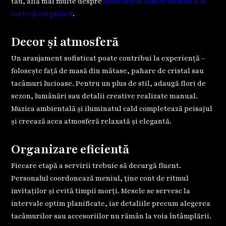
tău, află mai multe despre
diferențele dintre meniul à la
carte și cel plated
.
Decor și atmosferă
Un aranjament sofisticat poate contribui la experiență –
folosește față de masă din mătase, pahare de cristal sau
tacâmuri lucioase. Pentru un plus de stil, adaugă flori de
sezon, lumânări sau detalii creative realizate manual.
Muzica ambientală și iluminatul cald completează peisajul
și creează acea atmosferă relaxată și elegantă.
Organizare eficientă
Fiecare etapă a servirii trebuie să decurgă fluent.
Personalul coordonează meniul, ține cont de ritmul
invitaților și evită timpii morți. Mesele se servesc la
intervale optim planificate, iar detaliile precum alegerea
tacâmurilor sau accesoriilor nu rămân la voia întâmplării.