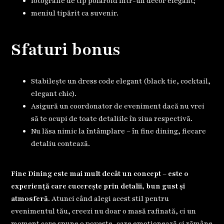
fotografie de tip polaroid într-un decor elegant;
meniul tipărit ca suvenir.
Sfaturi bonus
Stabilește un dress code elegant (black tie, cocktail,
elegant chic).
Asigură un coordonator de eveniment dacă nu vrei
să te ocupi de toate detaliile în ziua respectivă.
Nu lăsa nimic la întâmplare – în fine dining, fiecare
detaliu contează.
Fine Dining este mai mult decât un concept – este o
experiență care cucerește prin detalii, bun gust și
atmosferă.
Atunci când alegi acest stil pentru
evenimentul tău, creezi nu doar o masă rafinată, ci un
moment care spune o poveste, care emoționează și rămâne