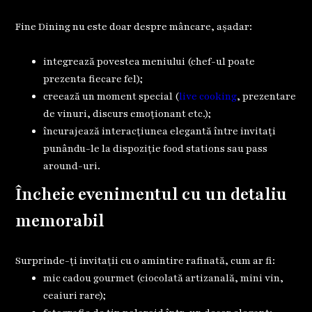
Fine Dining nu este doar despre mâncare, așadar:
integrează povestea meniului (chef-ul poate
prezenta fiecare fel);
creează un moment special (
live cooking
, prezentare
de vinuri, discurs emoționant etc.);
încurajează interacțiunea elegantă între invitați
punându-le la dispoziție food stations sau pass
around-uri.
Încheie evenimentul cu un detaliu
memorabil
Surprinde-ți invitații cu o amintire rafinată, cum ar fi:
mic cadou gourmet (ciocolată artizanală, mini vin,
ceaiuri rare);