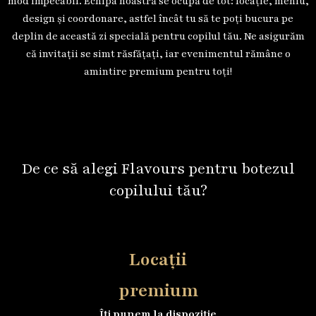
mod impecabil. Echipa noastră se ocupă de tot: locație, meniu,
design și coordonare, astfel încât tu să te poți bucura pe
deplin de această zi specială pentru copilul tău. Ne asigurăm
că invitații se simt răsfățați, iar evenimentul rămâne o
amintire premium pentru toți!
De ce să alegi Flavours pentru botezul
copilului tău?
Locații
premium
Îți punem la dispoziție