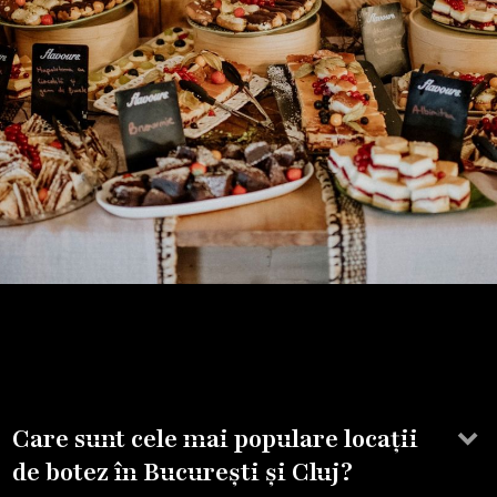
keyboard_arrow_down
Care sunt cele mai populare locații
de botez în București și Cluj?