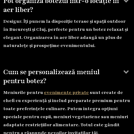
keyboard_arrow_down
Pot organiza botezul într-o locație în
aer liber?
Desigur. Îți punem la dispoziție terase și spații outdoor
în București și Cluj, perfecte pentru un botez relaxat și
elegant. Organizarea în aer liber adaugă un plus de
naturalețe și prospețime evenimentului.
keyboard_arrow_down
Cum se personalizează meniul
pentru botez?
Meniurile pentru
evenimente private
sunt create de
chefi cu experiență și includ preparate premium pentru
toate preferințele culinare. Putem integra opțiuni
speciale pentru copii, meniuri vegetariene sau meniuri
adaptate restricțiilor alimentare. Totul este gândit
pentru a răspunde nevoilor invitaților tăi.