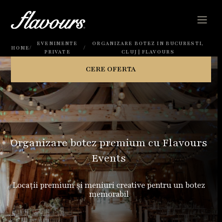
EVENIMENTE
ORGANIZARE BOTEZ IN BUCURESTI,
/
/
HOME
PRIVATE
CLUJ | FLAVOURS
CERE OFERTA
Organizare botez premium cu Flavours
Events
Locații premium și meniuri creative pentru un botez
memorabil