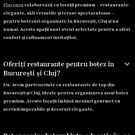
Flavours
colaborează cu locații premium – restaurante
elegante, săli versatile și terase spectaculoase –
pentru botezuri organizate în București, Cluj și nu
numai. Aceste spații sunt atent selectate pentru a oferi
confort și rafinament invitaților.
keyboard_arrow_down
Oferiți restaurante pentru botez în
București și Cluj?
Da. Avem parteneriate cu restaurante de top din
București și Cluj, ideale pentru organizarea unui botez
premium. Aceste locații îmbină meniuri gourmet cu
servicii impecabile și decoruri elegante.