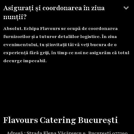
keyboard_arrow_down
Asigurați și coordonarea în ziua
nunții?
Absolut. Echipa Flavours se ocupă de coordonarea
furnizorilor și a tuturor detaliilor logistice. În ziua
evenimentului, tu și invitații tăi vă veți bucura de o
experiență fără griji, în timp ce noi ne asigurăm că totul
decurge impecabil.
Flavours Catering București
Adresă : Strada Elena Văcărescu 9, București 077190