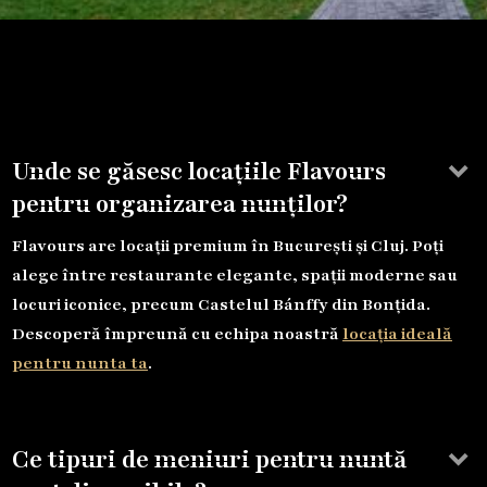
keyboard_arrow_down
Unde se găsesc locațiile Flavours
pentru organizarea nunților?
Flavours are locații premium în București și Cluj. Poți
alege între restaurante elegante, spații moderne sau
locuri iconice, precum Castelul Bánffy din Bonțida.
Descoperă împreună cu echipa noastră
locația ideală
pentru nunta ta
.
keyboard_arrow_down
Ce tipuri de meniuri pentru nuntă