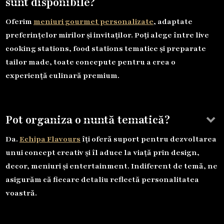
sunt disponibile?
Oferim
meniuri gourmet personalizate
, adaptate
preferințelor mirilor și invitaților. Poți alege între live
cooking stations, food stations tematice și preparate
tailor made, toate concepute pentru a crea o
experiență culinară premium.
keyboard_arrow_down
Pot organiza o nuntă tematică?
Da.
Echipa Flavours
îți oferă suport pentru dezvoltarea
unui concept creativ și îl aduce la viață prin design,
decor, meniuri și entertainment. Indiferent de temă, ne
asigurăm că fiecare detaliu reflectă personalitatea
voastră.