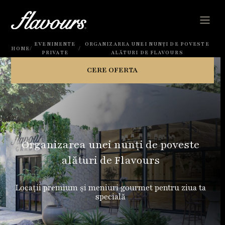
EVENIMENTE
ORGANIZAREA UNEI NUNȚI DE POVESTE
/
/
HOME
PRIVATE
ALĂTURI DE FLAVOURS
CERE OFERTA
Organizarea unei nunți de poveste
alături de Flavours
Locații premium și meniuri gourmet pentru ziua ta
specială