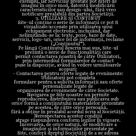
exemplu, iar Serviciile prestate pot diferi de
imagini în orice mod, datorită modificării
caracteristicilor sau design-ului, fără vreo
notificare prealabilă din partea Societății.
3. UTILIZARE ȘI CONȚINUT
Site-ul conține o serie de informații ce pot fi
vizualizate/accesate prin utilizarea unui
echipament electronic, incluzând, dar
nelimitându-se la: texte, poze, baze de date,
servicii, logo-uri, orice fel de informații, reclame
(„Conținutul”).
Pe lângă Conținutul descris mai sus, Site-ul
prezintă o serie de funcționalități care
permit contactarea noastră de către Utilizatori,
prin intermediul formularelor de contact
puse la dispoziție, având în vedere următoarele
scopuri:
- Contactarea pentru oferte legate de evenimente:
Utilizatorii pot completa
formulare pentru a solicita informații sau oferte
personalizate legate de
organizarea de evenimente de către Societate.
Navigarea pe Site noastre nu permite
reproducerea, distribuirea sau publicarea sub
orice formă a conținutului materialelor prezentate
pe acestea, de către orice persoană,
fără a obține în prealabil acordul scris al Societății.
Nerespectarea acestor condiții
atrage răspunderea conform legilor în vigoare.
Încercarea, de orice natură, de modificare a
imaginilor și informațiilor prezentate pe
Site, conferă dreptul Societății de a se adresa