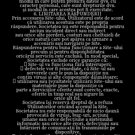
modul în care putem prelucra datele dvs. cu
caracter personal, care sunt drepturile dvs.
și modul în care acestea pot fi exercitate.
6. LIMITAREA RĂSPUNDERII
Prin accesarea Site-ului, Utilizatorul este de acord
că utilizarea acestuia este pe propria
răspundere. Societatea nu este responsabilă pentru
niciun incident direct sau indirect
sau orice alte pierderi, costuri sau cheltuieli de
orice natură care pot apărea ca urmare a
accesării sau navigării pe Site.
Răspunderea pentru buna funcționare a Site-ului
precum și pentru disponibilitatea
oricărui serviciu este exclusă. În mod special,
Societatea exclude orice garanție că:
 Site-ul va funcționa fără întreruperi;
 defectele vor fi remediate, că Site-ul sau
serverele care le pun la dispoziție nu
conțin viruși și alte componente dăunătoare;
 utilizarea sau rezultatele utilizării Site-ului sau
materialele puse la dispoziție ca
parte a Serviciilor oferite sunt corecte, exacte,
oferite în timp real sau sigure în
orice alt fel.
Societatea își rezervă dreptul de a refuza
Utilizatorilor oricând accesul la Site.
Societatea nu este responsabilă de nicio daună
provocată de viruși, bug-uri, acțiuni
umane sau orice defecțiune a sistemului
informatic sau orice alte erori, defecțiuni sau
întârzieri de comunicații în transmisiile pe
dispozitive.