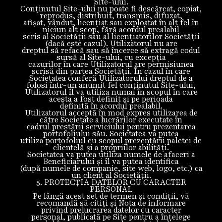
Site-ului.
Conținutul Site-ului nu poate fi descărcat, copiat,
reprodus, distribuit, transmis, difuzat,
afișat, vândut, licenţiat sau exploatat în alt fel în
niciun alt scop, fără acordul prealabil
scris al Societății sau al licenţiatorilor Societății
(dacă este cazul). Utilizatorul nu are
dreptul să refacă sau să încerce să extragă codul
sursă al Site-ului, cu excepția
cazurilor în care Utilizatorul are permisiunea
scrisă din partea Societății. În cazul în care
Societatea conferă Utilizatorului dreptul de a
folosi într-un anumit fel conținutul Site-ului,
Utilizatorul îl va utiliza numai în scopul în care
acesta a fost definit și pe perioada
definită în acordul prealabil.
Utilizatorul acceptă în mod expres utilizarea de
către Societate a lucrărilor executate în
cadrul prestării serviciului pentru prezentarea
portofoliului său. Societatea va putea
utiliza portofoliul cu scopul prezentării paletei de
clientelă și a propriilor abilități.
Societatea va putea utiliza numele de afaceri a
Beneficiarului și îl va putea identifica
(după numele de companie, site web, logo, etc.) ca
un client al Societății.
5. PROTECȚIA DATELOR CU CARACTER
PERSONAL
Pe lângă acest set de termen și condiții, vă
recomandă să citiți și Nota de informare
privind prelucrarea datelor cu caracter
personal, publicată pe Site pentru a înțelege