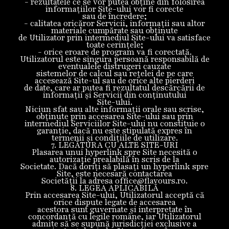
- rezultatele ce se vor putea obține din folosirea
informațiilor Site-ului vor fi corecte
sau de încredere;
- calitatea oricăror Servicii, informații sau altor
materiale cumpărate sau obținute
de Utilizator prin intermediul Site-ului va satisface
toate cerințele;
- orice eroare de program va fi corectată.
Utilizatorul este singura persoană responsabilă de
eventualele distrugeri cauzate
sistemelor de calcul sau rețelei de pe care
accesează Site-ul sau de orice alte pierderi
de date, care ar putea fi rezultatul descărcării de
informații și Servicii din conținutului
Site-ului.
Niciun sfat sau alte informații orale sau scrise,
obținute prin accesarea Site-ului sau prin
intermediul Serviciilor Site-ului nu constituie o
garanție, dacă nu este stipulată expres în
termenii și condițiile de utilizare.
7. LEGĂTURA CU ALTE SITE-URI
Plasarea unui hyperlink spre Site necesită o
autorizație prealabilă în scris de la
Societate. Dacă doriți să plasați un hyperlink spre
Site, este necesară contactarea
Societății la adresa office@flavours.ro.
8. LEGEA APLICABILĂ
Prin accesarea Site-ului, Utilizatorul acceptă că
orice dispute legate de accesarea
acestora sunt guvernate și interpretate în
concordanţă cu legile române, iar Utilizatorul
admite să se supună jurisdicţiei exclusive a