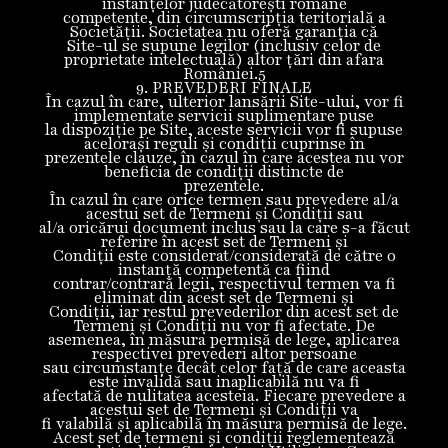
instanţelor judecătorești române
competente, din circumscripția teritorială a
Societății. Societatea nu oferă garanţia că
Site-ul se supune legilor (inclusiv celor de
proprietate intelectuală) altor ţări din afara
României.5
9. PREVEDERI FINALE
În cazul în care, ulterior lansării Site-ului, vor fi
implementate servicii suplimentare puse
la dispoziţie pe Site, aceste servicii vor fi supuse
acelorași reguli și condiţii cuprinse în
prezentele clauze, în cazul în care acestea nu vor
beneficia de condiţii distincte de
prezentele.
În cazul în care orice termen sau prevedere al/a
acestui set de Termeni și Condiții sau
al/a oricărui document inclus sau la care s-a făcut
referire în acest set de Termeni și
Condiții este considerat/considerată de către o
instanță competentă ca fiind
contrar/contrară legii, respectivul termen va fi
eliminat din acest set de Termeni și
Condiții, iar restul prevederilor din acest set de
Termeni și Condiții nu vor fi afectate. De
asemenea, în măsura permisă de lege, aplicarea
respectivei prevederi altor persoane
sau circumstanțe decât celor față de care aceasta
este invalidă sau inaplicabilă nu va fi
afectată de nulitatea acesteia. Fiecare prevedere a
acestui set de Termeni și Condiții va
fi valabilă şi aplicabilă în măsura permisă de lege.
Acest set de termeni și condiții reglementează