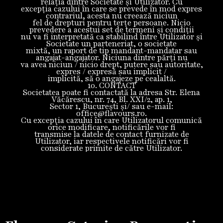
relația dintre Societate şi Utilizator. Cu
excepția cazului în care se prevede în mod expres
contrariul, acesta nu creează niciun
fel de drepturi pentru terțe persoane. Nicio
prevedere a acestui set de termeni și condiții
nu va fi interpretată ca stabilind între Utilizator şi
Societate un parteneriat, o societate
mixtă, un raport de tip mandant-mandatar sau
angajat-angajator. Niciuna dintre părți nu
va avea niciun / nicio drept, putere sau autoritate,
expres / expresă sau implicit /
implicită, să o angajeze pe cealaltă.
10. CONTACT
Societatea poate fi contactată la adresa Str. Elena
Văcărescu, nr. 74, Bl. XXI/2, ap. 1,
Sector 1, București și/ sau e-mail:
office@flavours.ro.
Cu excepția cazului în care Utilizatorul comunică
orice modificare, notificările vor fi
transmise la datele de contact furnizate de
Utilizator, iar respectivele notificări vor fi
considerate primite de către Utilizator.