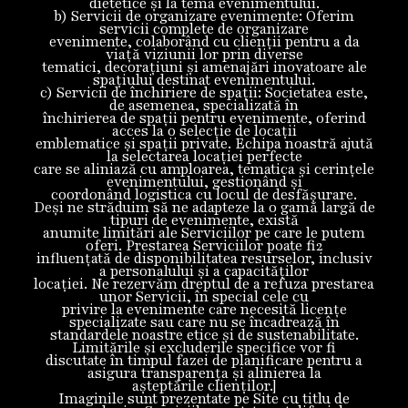
dietetice și la tema evenimentului.
b) Servicii de organizare evenimente: Oferim
servicii complete de organizare
evenimente, colaborând cu clienții pentru a da
viață viziunii lor prin diverse
tematici, decorațiuni și amenajări inovatoare ale
spațiului destinat evenimentului.
c) Servicii de închiriere de spații: Societatea este,
de asemenea, specializată în
închirierea de spații pentru evenimente, oferind
acces la o selecție de locații
emblematice și spații private. Echipa noastră ajută
la selectarea locației perfecte
care se aliniază cu amploarea, tematica și cerințele
evenimentului, gestionând și
coordonând logistica cu locul de desfășurare.
Deși ne străduim să ne adapteze la o gamă largă de
tipuri de evenimente, există
anumite limitări ale Serviciilor pe care le putem
oferi. Prestarea Serviciilor poate fi2
influențată de disponibilitatea resurselor, inclusiv
a personalului și a capacităților
locației. Ne rezervăm dreptul de a refuza prestarea
unor Servicii, în special cele cu
privire la evenimente care necesită licențe
specializate sau care nu se încadrează în
standardele noastre etice și de sustenabilitate.
Limitările și excluderile specifice vor fi
discutate în timpul fazei de planificare pentru a
asigura transparența și alinierea la
așteptările clienților.]
Imaginile sunt prezentate pe Site cu titlu de