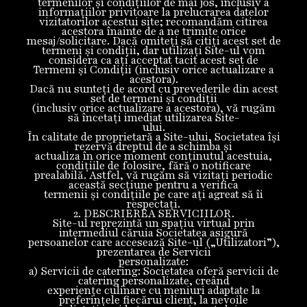
termenilor și condițiilor de mai jos, inclusiv a
informațiilor privitoare la prelucrarea datelor
vizitatorilor acestui site; recomandăm citirea
acestora înainte de a ne trimite orice
mesaj/solicitare. Dacă omiteți să citiți acest set de
termeni și condiții, dar utilizați Site-ul vom
considera ca ați acceptat tacit acest set de
Termeni și Condiții (inclusiv orice actualizare a
acestora).
Dacă nu sunteți de acord cu prevederile din acest
set de termeni și condiții
(inclusiv orice actualizare a acestora), vă rugăm
să încetați imediat utilizarea Site-
ului.
În calitate de proprietară a Site-ului, Societatea își
rezervă dreptul de a schimba și
actualiza în orice moment conținutul acestuia,
condițiile de folosire, fără o notificare
prealabilă. Astfel, vă rugăm să vizitați periodic
această secțiune pentru a verifica
termenii și condițiile pe care ați agreat să îi
respectați.
2. DESCRIEREA SERVICIILOR.
Site-ul reprezintă un spațiu virtual prin
intermediul căruia Societatea asigură
persoanelor care accesează Site-ul („Utilizatori”),
prezentarea de Servicii
personalizate:
a) Servicii de catering: Societatea oferă servicii de
catering personalizate, creând
experiențe culinare cu meniuri adaptate la
preferințele fiecărui client, la nevoile