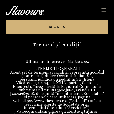
BOOK US
Termeni și condiții
Ultima modificare : 19 Martie 2024
1. TERMENI GENERALI
Acest set de termeni și condiții reprezintă acordul
(contractul) dintre Oceanul Indian SA,
persoană juridică cu sediul în Str. Elena
Văcărescu, nr. 74, bl. XXI/2, parter, Sector 1,
Bucuresti, înregistrată la Registrul Comerțului
sub numărul nr. RO 39003860, având CUI
J40/3438/2018, denumită în continuare „Societatea”
și persoanele care utilizează pagina
web https://www.flavours.ro/ (”Site-ul”) și/sau
serviciile oferite de Societate prin
intermediul Site-ului (”Serviciile”).
Vă recomandăm citirea cu atenție a tuturor