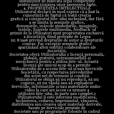
instanțelor de judecată legal competente
pentru sancționarea unor asemenea fapte.
4. PROPRIETATEA INTELECTUALĂ
Utilizatorul declară în mod expres că a luat la
cunoștinţă de faptul că toată creația
grafică și conținutul Site-ului incluzând, dar fără
a se limita la semnele grafice,
denumirile, mărcile simbolurile, imaginile,
textele, fișierele multimedia, feedback-ul
primit de la Utilizatori sunt proprietatea exclusivă
a Societății, fiind protejate de Legea
nr. 8/1996 privind drepturile de autor şi drepturile
conexe. Fac excepție semnele grafice
aparținând altor entități colaboratoare ale
Societății.
Societatea oferă Utilizatorului o licență personală,
globală, gratuită, netransmisibilă şi
neexclusivă pentru a utiliza Site-ul. Această
licență are unicul scop de a permite
Utilizatorului de a accesa Site-ul și/sau Serviciile
Societății, cu respectarea prevederilor
din acest set de termeni și condiții.
Utilizatorul se obligă să nu reproducă, să nu
copieze, să nu vândă sau să exploateze
Serviciile, informaţiile și/sau materialele audio-
video la care are acces ca urmare a
utilizării Site-ului, în parte sau complet.3
Utilizatorului îi este interzisă modificarea,
închirierea, cedarea, împrumutul, vânzarea,
distribuirea sau crearea unor materiale derivate,
bazate pe Serviciile prestate de
Societate sau pe programele folosite în cadrul