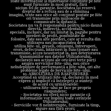
Toate informațiile și materialele conținute pe Site
sunt furnizate în mod gratuit, fără
niciun fel de garanție. Societatea își rezervă
dreptul de a refuza sau de a elimina4
imagini, texte sau orice alt conținut postate pe Site
ori transmise prin mijloacele de
comunicare la distanță.
Societatea nu va fi responsabilă pentru nicio daună
directă, indirectă, accidentală,
specială, inclusiv, dar nu limitat la, pagube pentru
pierderi de profit, posibilitate de
folosire, date sau alte pierderi, care ar rezulta din
utilizarea sau incapacitatea de a
utiliza Site-ul, greșeli, omisiuni, întreruperi,
erori, defecțiuni, întârzieri în funcționare sau
transmisie, acces neautorizat la, sau deteriorarea
transmisiilor sau datelor Utilizatorului,
declarații sau acțiuni ale oricărei terțe părți
asupra serviciilor Site-ului, sau orice
neîndeplinire de performanță a Site-ului, ori alte
probleme legate de Serviciile Site-ului.
10. ABSOLVIREA DE RĂSPUNDERE
Acceptând să utilizați Site-ul, declarați în mod
expres și implicit că înțelegeți și sunteți
de acord cu următoarele:
- utilizarea Site-ului se face pe propria
răspundere;
- Societatea nu oferă nicio garanție că
informațiile vor împlini toate cerințele
Utilizatorului;
- Serviciile vor fi neîntrerupte, furnizate la timp,
sigure sau fără erori;